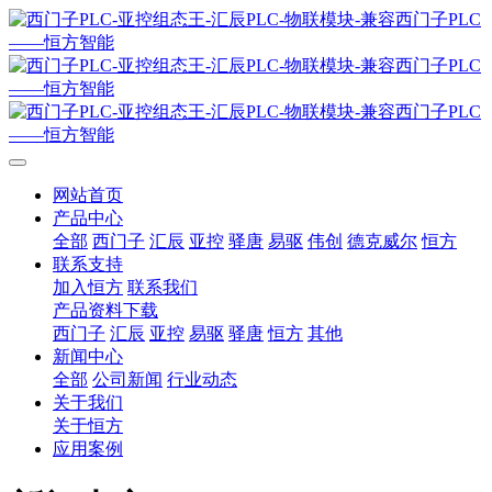
网站首页
产品中心
全部
西门子
汇辰
亚控
驿唐
易驱
伟创
德克威尔
恒方
联系支持
加入恒方
联系我们
产品资料下载
西门子
汇辰
亚控
易驱
驿唐
恒方
其他
新闻中心
全部
公司新闻
行业动态
关于我们
关于恒方
应用案例