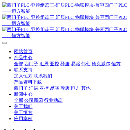
网站首页
产品中心
全部
西门子
汇辰
亚控
驿唐
易驱
伟创
德克威尔
恒方
联系支持
加入恒方
联系我们
产品资料下载
西门子
汇辰
亚控
易驱
驿唐
恒方
其他
新闻中心
全部
公司新闻
行业动态
关于我们
关于恒方
应用案例