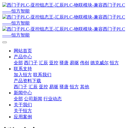
网站首页
产品中心
全部
西门子
汇辰
亚控
驿唐
易驱
伟创
德克威尔
恒方
联系支持
加入恒方
联系我们
产品资料下载
西门子
汇辰
亚控
易驱
驿唐
恒方
其他
新闻中心
全部
公司新闻
行业动态
关于我们
关于恒方
应用案例