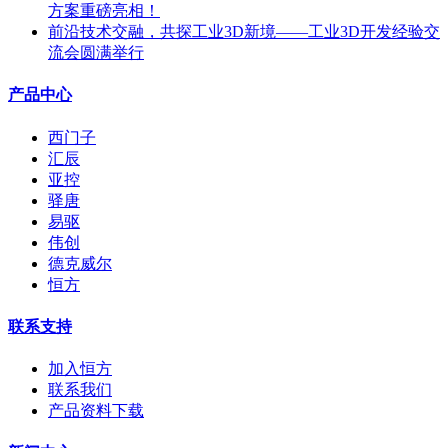
方案重磅亮相！
前沿技术交融，共探工业3D新境——工业3D开发经验交
流会圆满举行
产品中心
西门子
汇辰
亚控
驿唐
易驱
伟创
德克威尔
恒方
联系支持
加入恒方
联系我们
产品资料下载